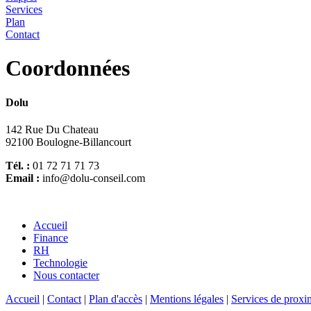
Services
Plan
Contact
Coordonnées
Dolu
142 Rue Du Chateau
92100 Boulogne-Billancourt
Tél. :
01 72 71 71 73
Email :
info@dolu-conseil.com
Accueil
Finance
RH
Technologie
Nous contacter
Accueil
|
Contact
|
Plan d'accès
|
Mentions légales
|
Services de proxi